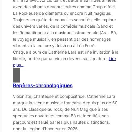
en 1972 avec Ad Libitum, et s’étoffe au fil des années
avec des albums devenus cultes comme Coup d’feel,
La Rockeuse de diamants ou encore Nuit magique.
Toujours en quête de nouvelles sonorités, elle explore
des univers variés, de la comédie musicale (Sand et
les Romantiques) à la musique instrumentale (Aral, Bô,
le voyage musical), en passant par des hommages
vibrants à la culture yiddish ou à Léo Ferré.
Chaque album de Catherine Lara est une invitation à la
liberté, portée par un violon devenu sa signature.
Lire
plus…
Repères-chronologiques
Violoniste, chanteuse et compositrice, Catherine Lara
marque la scène musicale française depuis plus de 50
ans. Du classique au rock, de
Nuit Magique
à ses
spectacles novateurs comme
Bô
ou
Identités
, son
parcours est salué par les plus hautes distinctions,
dont la Légion d’honneur en 2025.