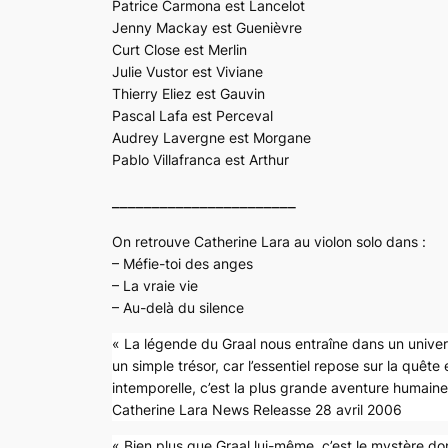
Patrice Carmona est Lancelot
Jenny Mackay est Guenièvre
Curt Close est Merlin
Julie Vustor est Viviane
Thierry Eliez est Gauvin
Pascal Lafa est Perceval
Audrey Lavergne est Morgane
Pablo Villafranca est Arthur
_______________________
On retrouve Catherine Lara au violon solo dans :
– Méfie-toi des anges
– La vraie vie
– Au-delà du silence
« La légende du Graal nous entraîne dans un univer
un simple trésor, car l’essentiel repose sur la quête
intemporelle, c’est la plus grande aventure humaine,
Catherine Lara News Releasse 28 avril 2006
« Bien plus que Graal lui-même, c’est le mystère dont