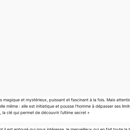
s magique et mystérieux, puissant et fascinant à la fois. Mais atten
 elle même : elle est initiatique et pousse l’homme à dépasser ses limit
 la clé qui permet de découvrir l’ultime secret »
 il est entouré qui nous intéresse, le merveilleux qui en fait toute la