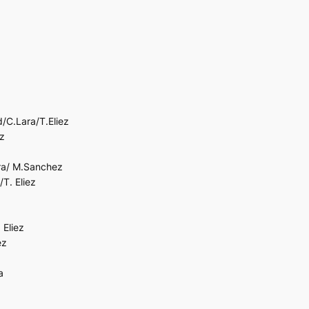
/C.Lara/T.Eliez
ez
ra/ M.Sanchez
T. Eliez
 Eliez
ez
a