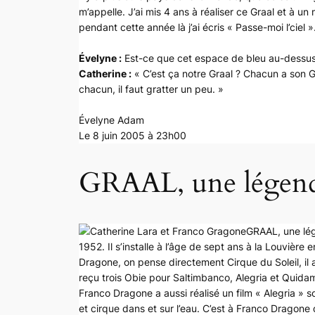
m’appelle. J’ai mis 4 ans à réaliser ce Graal et à u
pendant cette année là j’ai écris « Passe-moi l’ciel 
Évelyne :
Est-ce que cet espace de bleu au-dessus 
Catherine :
« C’est ça notre Graal ? Chacun a son Gra
chacun, il faut gratter un peu. »
Évelyne Adam
Le 8 juin 2005 à 23h00
GRAAL, une légende 
GRAAL, une lég
1952. Il s’installe à l’âge de sept ans à la Louvière
Dragone, on pense directement Cirque du Soleil, il a a
reçu trois Obie pour Saltimbanco, Alegria et Quidam
Franco Dragone a aussi réalisé un film « Alegria » 
et cirque dans et sur l’eau. C’est à Franco Dragone q