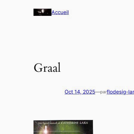
Aller
Accueil
au
contenu
Graal
Oct 14, 2025
—
flodesig-la
par