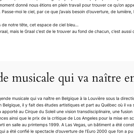
n moment donné nous étions en plein travail pour trouver ce qu’on appe
». Passe-moi le ciel, par ce que j’avais besoin d’ouverture, de lumière,
de notre tête, cet espace de ciel bleu…
al, mais le Graal c’est de le trouver au fond de chacun, c’est aussi d
musicale qui va naître en 
ende musicale qui va naître en Belgique à la Louvière sous la directi
 en Belgique, il y fait des études artistiques et part au Québec où il 
pporté au Cirque du Soleil une vision transdisciplinaire, une fusion ent
ces ainsi que le prix de la critique de Los Angeles pour la mise en 
sorti en salle au printemps 1999. A Las Vegas, un bâtiment a été cons
ui a été confié le spectacle d’ouverture de l’Euro 2000 que l’on a pu vo