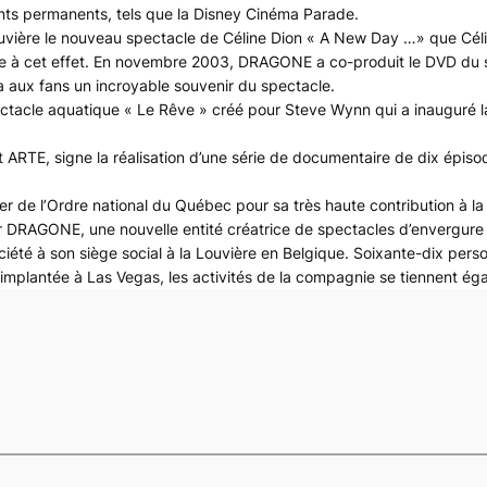
ts permanents, tels que la Disney Cinéma Parade.
ouvière le nouveau spectacle de Céline Dion « A New Day …» que Cél
ique à cet effet. En novembre 2003, DRAGONE a co-produit le DVD d
 aux fans un incroyable souvenir du spectacle.
ctacle aquatique « Le Rêve » créé pour Steve Wynn qui a inauguré l
TE, signe la réalisation d’une série de documentaire de dix épisode
r de l’Ordre national du Québec pour sa très haute contribution à la c
 DRAGONE, une nouvelle entité créatrice de spectacles d’envergure in
société à son siège social à la Louvière en Belgique. Soixante-dix p
plantée à Las Vegas, les activités de la compagnie se tiennent égal