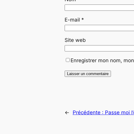
E-mail
*
Site web
Enregistrer mon nom, mon 
←
Précédente :
Passe moi l’