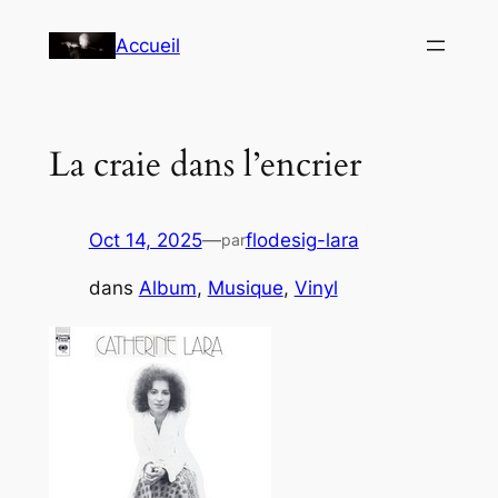
Aller
Accueil
au
contenu
La craie dans l’encrier
Oct 14, 2025
—
flodesig-lara
par
dans
Album
, 
Musique
, 
Vinyl