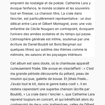
empreint de nostalgie et de poésie. Catherine Lara y
évoque l’enfance, le monde scolaire et les souvenirs
tout en finesse. La chanson titre,
La craie dans
l’encrier
, est particulièrement représentative : un duo
délicat entre Lara et Gilbert Montagné, avec une voix
enfantine de Cécile Nougaro en contrepoint, évoquant
l’univers des années scolaires et du temps qui passe.
L’atmosphère générale est intime, soutenue par une
écriture de Daniel Boublil (et Boris Bergman sur
quelques titres) qui sublime des thèmes comme la
mémoire, les saisons et les paysages intérieurs
Cet album est sans doute, où la chanteuse apparaît
curieusement frisée. Elle avoue en s’esclaffant : « C’est
ma grande période découverte du pétard, peau de
mouton qui pue, galette de bouse. Et j’étais frisée…
J’avais tout le kit, dans le genre baba cool! ». Il en
restera cependant une superbe chanson (écrite par
Boublil), « La craie dans l ‘encrier », que Catherine Lara
reprend toujours en concert, et qui bénéficiait alors du
contrepoint de deux voix inattendues, celles de Gilbert