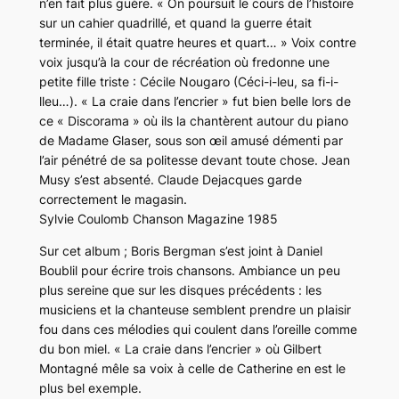
n’en fait plus guère. « On poursuit le cours de l’histoire
sur un cahier quadrillé, et quand la guerre était
terminée, il était quatre heures et quart… » Voix contre
voix jusqu’à la cour de récréation où fredonne une
petite fille triste : Cécile Nougaro (Céci-i-leu, sa fi-i-
lleu…). « La craie dans l’encrier » fut bien belle lors de
ce « Discorama » où ils la chantèrent autour du piano
de Madame Glaser, sous son œil amusé démenti par
l’air pénétré de sa politesse devant toute chose. Jean
Musy s’est absenté. Claude Dejacques garde
correctement le magasin.
Sylvie Coulomb Chanson Magazine 1985
Sur cet album ; Boris Bergman s’est joint à Daniel
Boublil pour écrire trois chansons. Ambiance un peu
plus sereine que sur les disques précédents : les
musiciens et la chanteuse semblent prendre un plaisir
fou dans ces mélodies qui coulent dans l’oreille comme
du bon miel. « La craie dans l’encrier » où Gilbert
Montagné mêle sa voix à celle de Catherine en est le
plus bel exemple.